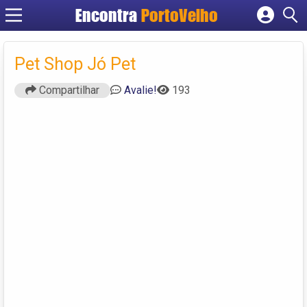
Encontra
PortoVelho
Cadastrar empresa
Fazer login
Pet Shop Jó Pet
Criar conta
Compartilhar
Avalie!
193