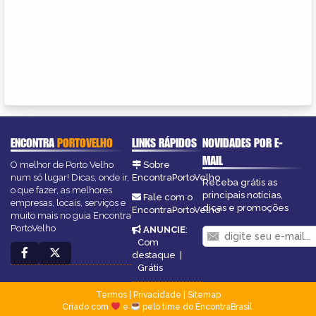
ENCONTRA
PORTOVELHO
LINKS RÁPIDOS
NOVIDADES POR E-
MAIL
O melhor de Porto Velho
Sobre
num só lugar! Dicas, onde ir,
EncontraPortoVelho
Receba grátis as
o que fazer, as melhores
principais notícias,
Fale com o
empresas, locais, serviços e
dicas e promoções
EncontraPortoVelho
muito mais no guia Encontra
PortoVelho
ANUNCIE
:
Com
destaque
|
Grátis
Termos
|
Privacidade
|
Sitemap
Criado com
e
pelo time do EncontraBrasil