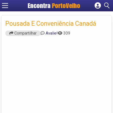
Encontra
PortoVelho
Cadastrar empresa
Fazer login
Pousada E Conveniência Canadá
Criar conta
Compartilhar
Avalie!
309