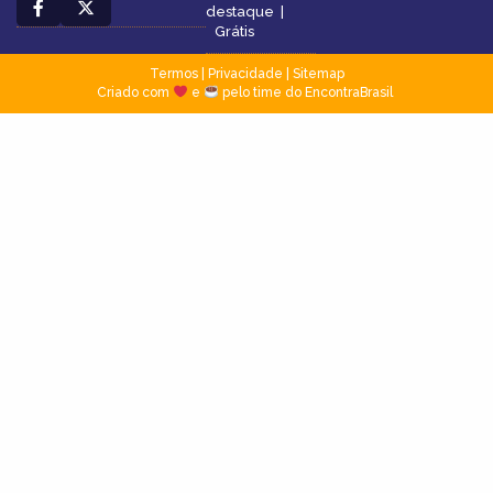
destaque
|
Grátis
Termos
|
Privacidade
|
Sitemap
Criado com
e
pelo time do EncontraBrasil