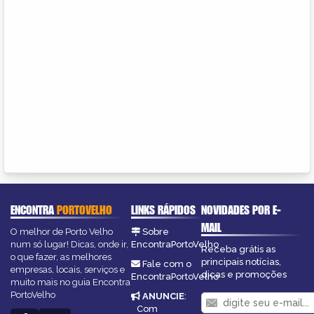
ENCONTRA
PORTOVELHO
LINKS RÁPIDOS
NOVIDADES POR E-
MAIL
O melhor de Porto Velho
Sobre
num só lugar! Dicas, onde ir,
EncontraPortoVelho
Receba grátis as
o que fazer, as melhores
principais notícias,
Fale com o
empresas, locais, serviços e
dicas e promoções
EncontraPortoVelho
muito mais no guia Encontra
PortoVelho
ANUNCIE
:
Com