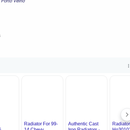
 Porto Velho
s