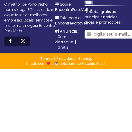
MAIL
O melhor de Porto Velho
Sobre
num só lugar! Dicas, onde ir,
EncontraPortoVelho
Receba grátis as
o que fazer, as melhores
principais notícias,
Fale com o
empresas, locais, serviços e
dicas e promoções
EncontraPortoVelho
muito mais no guia Encontra
PortoVelho
ANUNCIE
:
Com
destaque
|
Grátis
Termos
|
Privacidade
|
Sitemap
Criado com
e
pelo time do EncontraBrasil