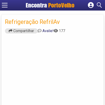
Encontra
PortoVelho
Cadastrar empresa
Fazer login
Refrigeração RefrilAv
Criar conta
Compartilhar
Avalie!
177