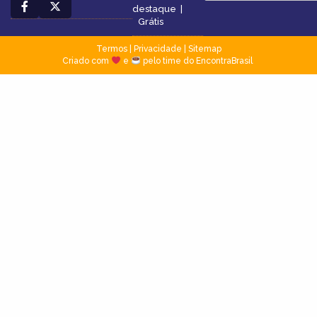
destaque
|
Grátis
Termos
|
Privacidade
|
Sitemap
Criado com
e
pelo time do EncontraBrasil