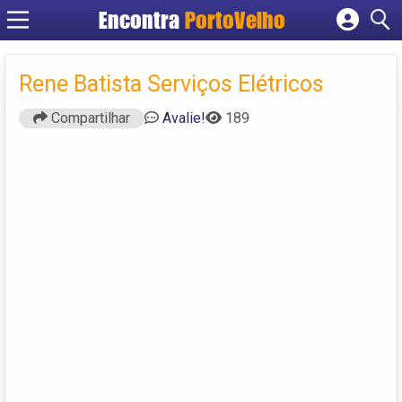
Encontra
PortoVelho
Cadastrar empresa
Fazer login
Rene Batista Serviços Elétricos
Criar conta
Compartilhar
Avalie!
189