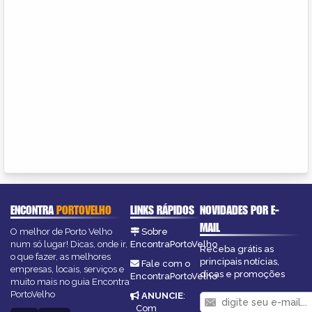
ENCONTRA
PORTOVELHO
LINKS RÁPIDOS
NOVIDADES POR E-
MAIL
O melhor de Porto Velho
Sobre
num só lugar! Dicas, onde ir,
EncontraPortoVelho
Receba grátis as
o que fazer, as melhores
principais notícias,
Fale com o
empresas, locais, serviços e
dicas e promoções
EncontraPortoVelho
muito mais no guia Encontra
PortoVelho
ANUNCIE
:
Com