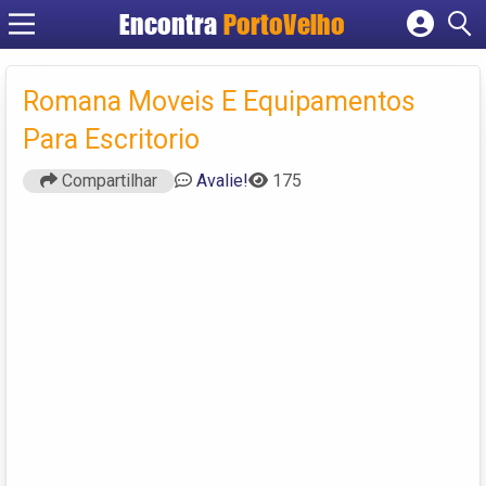
Encontra
PortoVelho
Cadastrar empresa
Fazer login
Romana Moveis E Equipamentos
Criar conta
Para Escritorio
Compartilhar
Avalie!
175