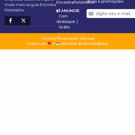
dicas e promoções
EncontraPortoVelho
muito mais no guia Encontra
PortoVelho
ANUNCIE
:
Com
destaque
|
Grátis
Termos
|
Privacidade
|
Sitemap
Criado com
e
pelo time do EncontraBrasil