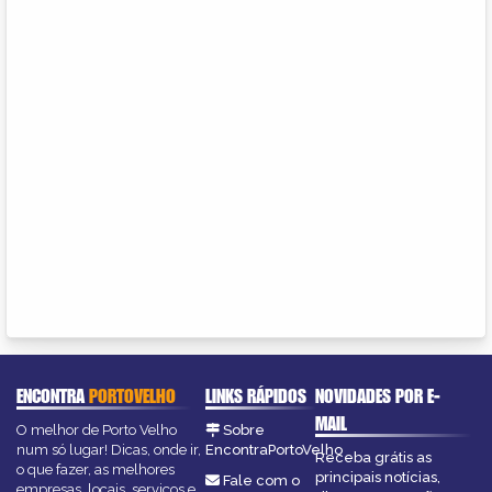
ENCONTRA
PORTOVELHO
LINKS RÁPIDOS
NOVIDADES POR E-
MAIL
O melhor de Porto Velho
Sobre
num só lugar! Dicas, onde ir,
EncontraPortoVelho
Receba grátis as
o que fazer, as melhores
principais notícias,
Fale com o
empresas, locais, serviços e