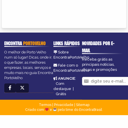
ENCONTRA
PORTOVELHO
LINKS RÁPIDOS
NOVIDADES POR E-
MAIL
O melhor de Porto Velho
Sobre
num só lugar! Dicas, onde ir,
EncontraPortoVelho
Receba grátis as
o que fazer, as melhores
principais notícias,
Fale com o
empresas, locais, serviços e
dicas e promoções
EncontraPortoVelho
muito mais no guia Encontra
PortoVelho
ANUNCIE
:
Com
destaque
|
Grátis
Termos
|
Privacidade
|
Sitemap
Criado com
e
pelo time do EncontraBrasil