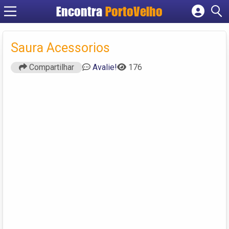
Encontra
PortoVelho
Cadastrar empresa
Fazer login
Saura Acessorios
Criar conta
Compartilhar
Avalie!
176