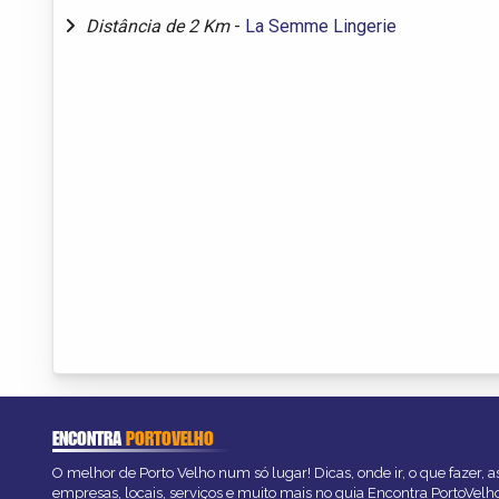
Distância de 2 Km
-
La Semme Lingerie
ENCONTRA
PORTOVELHO
O melhor de Porto Velho num só lugar! Dicas, onde ir, o que fazer, 
empresas, locais, serviços e muito mais no guia Encontra PortoVelh