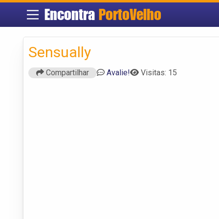
Encontra
PortoVelho
Sensually
Compartilhar
Avalie!
Visitas: 15