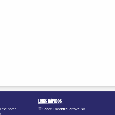
LINKS RÁPIDOS
as melhores
Sobre EncontraPortoVelho
o