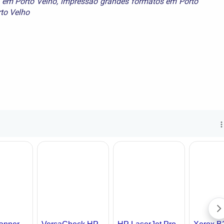
 em Porto Velho
,
impressão grandes formatos em Porto
to Velho