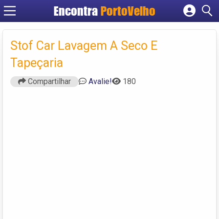
Encontra
PortoVelho
Cadastrar empresa
Fazer login
Stof Car Lavagem A Seco E
Criar conta
Tapeçaria
Compartilhar
Avalie!
180