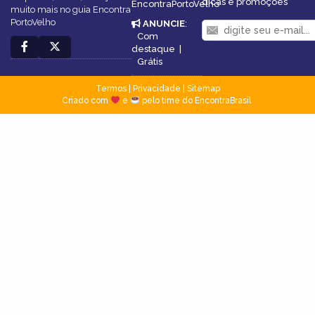
dicas e promoções
EncontraPortoVelho
muito mais no guia Encontra
PortoVelho
ANUNCIE
:
Com
destaque
|
Grátis
Termos
|
Privacidade
|
Sitemap
Criado com
e
pelo time do EncontraBrasil