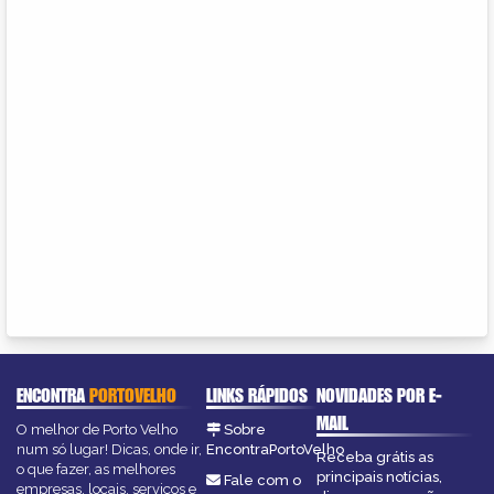
ENCONTRA
PORTOVELHO
LINKS RÁPIDOS
NOVIDADES POR E-
MAIL
O melhor de Porto Velho
Sobre
num só lugar! Dicas, onde ir,
EncontraPortoVelho
Receba grátis as
o que fazer, as melhores
principais notícias,
Fale com o
empresas, locais, serviços e