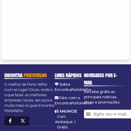
ENCONTRA
PORTOVELHO
LINKS RÁPIDOS
NOVIDADES POR E-
MAIL
O melhor de Porto Velho
Sobre
num só lugar! Dicas, onde ir,
EncontraPortoVelho
Receba grátis as
o que fazer, as melhores
principais notícias,
Fale com o
empresas, locais, serviços e
dicas e promoções
EncontraPortoVelho
muito mais no guia Encontra
PortoVelho
ANUNCIE
:
Com
destaque
|
Grátis