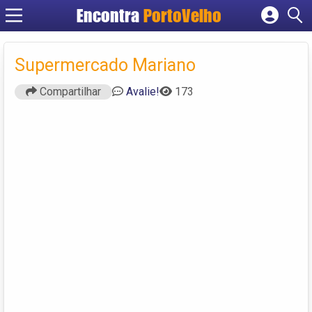
Encontra
PortoVelho
Cadastrar empresa
Fazer login
Supermercado Mariano
Criar conta
Compartilhar
Avalie!
173