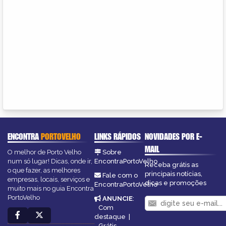
ENCONTRA
PORTOVELHO
LINKS RÁPIDOS
NOVIDADES POR E-
MAIL
O melhor de Porto Velho
Sobre
num só lugar! Dicas, onde ir,
EncontraPortoVelho
Receba grátis as
o que fazer, as melhores
principais notícias,
Fale com o
empresas, locais, serviços e
dicas e promoções
EncontraPortoVelho
muito mais no guia Encontra
PortoVelho
ANUNCIE
:
Com
destaque
|
Grátis