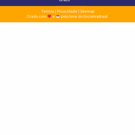
Termos
|
Privacidade
|
Sitemap
Criado com
e
pelo time do EncontraBrasil