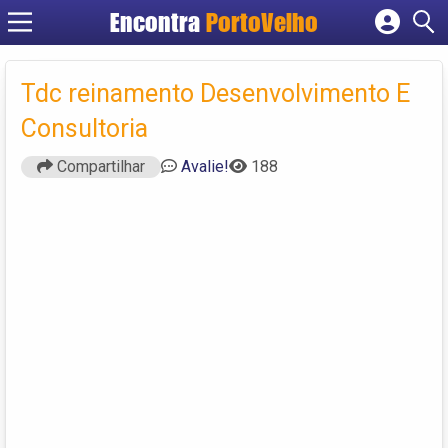
Encontra
PortoVelho
Cadastrar empresa
Fazer login
Tdc reinamento Desenvolvimento E
Criar conta
Consultoria
Compartilhar
Avalie!
188