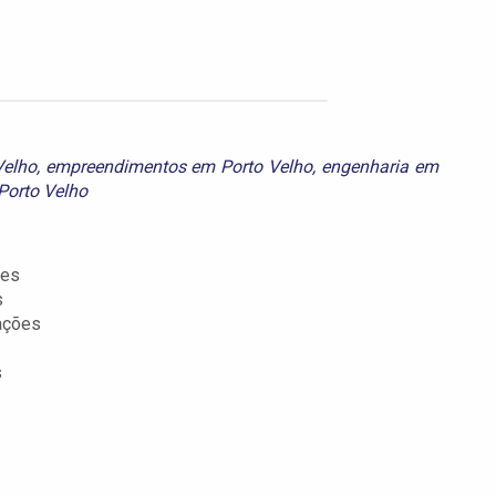
Velho
,
empreendimentos em Porto Velho
,
engenharia em
Porto Velho
ões
s
ações
s