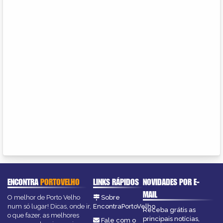
ENCONTRA
PORTOVELHO
LINKS RÁPIDOS
NOVIDADES POR E-
MAIL
O melhor de Porto Velho
Sobre
num só lugar! Dicas, onde ir,
EncontraPortoVelho
Receba grátis as
o que fazer, as melhores
principais notícias,
Fale com o