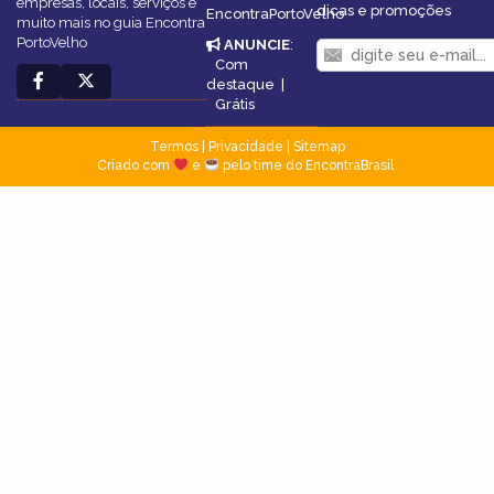
empresas, locais, serviços e
dicas e promoções
EncontraPortoVelho
muito mais no guia Encontra
PortoVelho
ANUNCIE
:
Com
destaque
|
Grátis
Termos
|
Privacidade
|
Sitemap
Criado com
e
pelo time do EncontraBrasil