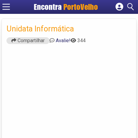
Encontra
PortoVelho
Cadastrar empresa
Fazer login
Unidata Informática
Criar conta
Compartilhar
Avalie!
344