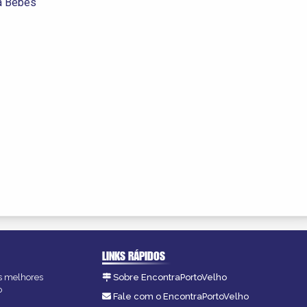
a Bebês
LINKS RÁPIDOS
as melhores
Sobre EncontraPortoVelho
o
Fale com o EncontraPortoVelho