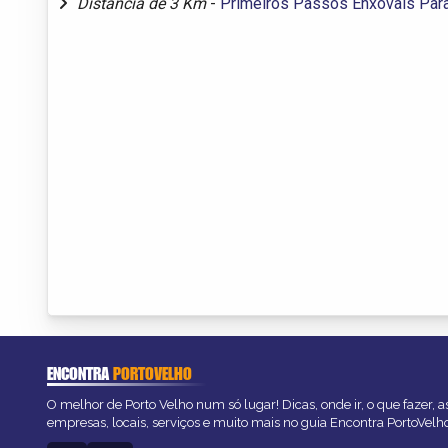
Distância de 3 Km
-
Primeiros Passos Enxovais Par
ENCONTRA
PORTOVELHO
O melhor de Porto Velho num só lugar! Dicas, onde ir, o que fazer, 
empresas, locais, serviços e muito mais no guia Encontra PortoVelh