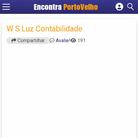
Encontra
PortoVelho
Cadastrar empresa
Fazer login
W S Luz Contabilidade
Criar conta
Compartilhar
Avalie!
191