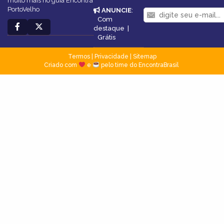
muito mais no guia Encontra
PortoVelho
ANUNCIE
:
Com
destaque
|
Grátis
Termos
|
Privacidade
|
Sitemap
Criado com
e
pelo time do EncontraBrasil