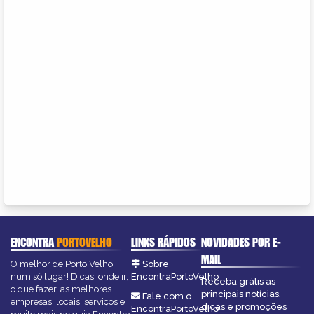
ENCONTRA
PORTOVELHO
LINKS RÁPIDOS
NOVIDADES POR E-
MAIL
O melhor de Porto Velho
Sobre
num só lugar! Dicas, onde ir,
EncontraPortoVelho
Receba grátis as
o que fazer, as melhores
principais notícias,
Fale com o
empresas, locais, serviços e
dicas e promoções
EncontraPortoVelho