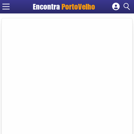
Encontra
PortoVelho
Cadastrar empresa
Fazer login
Criar conta