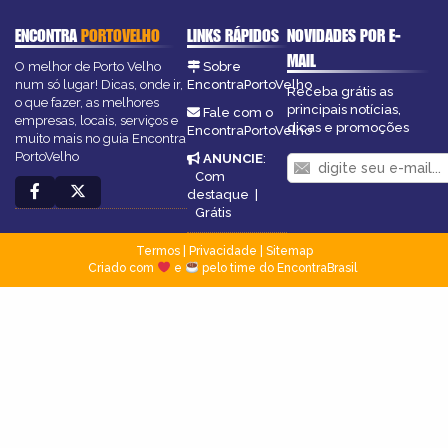
ENCONTRA
PORTOVELHO
LINKS RÁPIDOS
NOVIDADES POR E-
MAIL
O melhor de Porto Velho
Sobre
num só lugar! Dicas, onde ir,
EncontraPortoVelho
Receba grátis as
o que fazer, as melhores
principais notícias,
Fale com o
empresas, locais, serviços e
dicas e promoções
EncontraPortoVelho
muito mais no guia Encontra
PortoVelho
ANUNCIE
:
Com
destaque
|
Grátis
Termos
|
Privacidade
|
Sitemap
Criado com
e
pelo time do EncontraBrasil