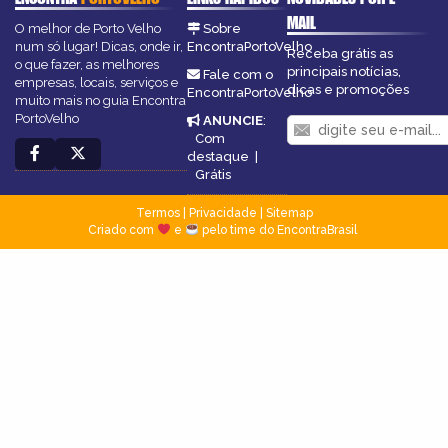
MAIL
O melhor de Porto Velho
Sobre
num só lugar! Dicas, onde ir,
EncontraPortoVelho
Receba grátis as
o que fazer, as melhores
principais notícias,
Fale com o
empresas, locais, serviços e
dicas e promoções
EncontraPortoVelho
muito mais no guia Encontra
PortoVelho
ANUNCIE
:
Com
destaque
|
Grátis
Termos
|
Privacidade
|
Sitemap
Criado com
e
pelo time do EncontraBrasil