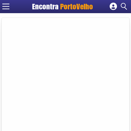
Encontra
PortoVelho
Cadastrar empresa
Fazer login
Criar conta