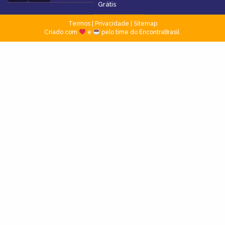
Grátis
Termos
|
Privacidade
|
Sitemap
Criado com
e
pelo time do EncontraBrasil