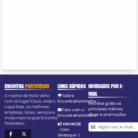
ENCONTRA
PORTOVELHO
LINKS RÁPIDOS
NOVIDADES POR E-
MAIL
O melhor de Porto Velho
Sobre
num só lugar! Dicas, onde ir,
EncontraPortoVelho
Receba grátis as
o que fazer, as melhores
principais notícias,
Fale com o
empresas, locais, serviços e
dicas e promoções
EncontraPortoVelho
muito mais no guia Encontra
PortoVelho
ANUNCIE
:
Com
destaque
|