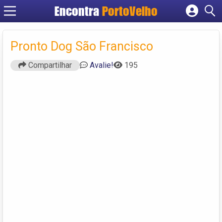
Encontra
PortoVelho
Cadastrar empresa
Fazer login
Pronto Dog São Francisco
Criar conta
Compartilhar
Avalie!
195