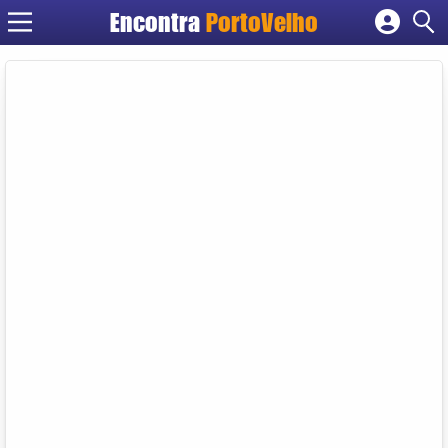
Encontra
PortoVelho
Cadastrar empresa
Fazer login
Criar conta