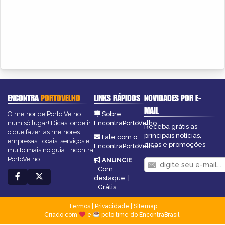
ENCONTRA
PORTOVELHO
LINKS RÁPIDOS
NOVIDADES POR E-
MAIL
O melhor de Porto Velho
Sobre
num só lugar! Dicas, onde ir,
EncontraPortoVelho
Receba grátis as
o que fazer, as melhores
principais notícias,
Fale com o
empresas, locais, serviços e
dicas e promoções
EncontraPortoVelho
muito mais no guia Encontra
PortoVelho
ANUNCIE
:
Com
destaque
|
Grátis
Termos
|
Privacidade
|
Sitemap
Criado com
e
pelo time do EncontraBrasil