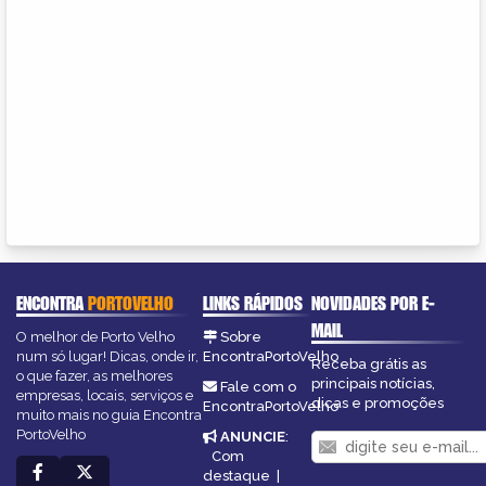
ENCONTRA
PORTOVELHO
LINKS RÁPIDOS
NOVIDADES POR E-
MAIL
O melhor de Porto Velho
Sobre
num só lugar! Dicas, onde ir,
EncontraPortoVelho
Receba grátis as
o que fazer, as melhores
principais notícias,
Fale com o
empresas, locais, serviços e
dicas e promoções
EncontraPortoVelho
muito mais no guia Encontra
PortoVelho
ANUNCIE
:
Com
destaque
|