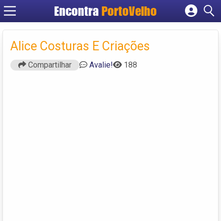
Encontra
PortoVelho
Cadastrar empresa
Fazer login
Alice Costuras E Criações
Criar conta
Compartilhar
Avalie!
188