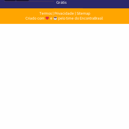
Grátis
Termos
|
Privacidade
|
Sitemap
Criado com
e
pelo time do EncontraBrasil