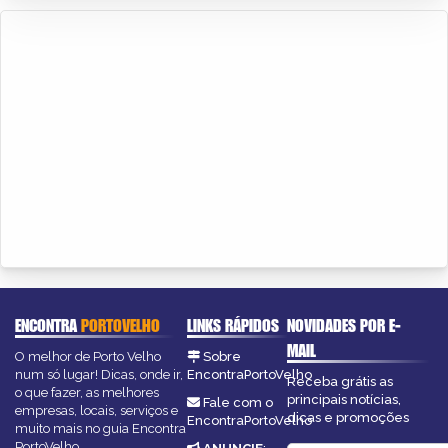
ENCONTRA
PORTOVELHO
LINKS RÁPIDOS
NOVIDADES POR E-
MAIL
O melhor de Porto Velho
Sobre
num só lugar! Dicas, onde ir,
EncontraPortoVelho
Receba grátis as
o que fazer, as melhores
principais notícias,
Fale com o
empresas, locais, serviços e
dicas e promoções
EncontraPortoVelho
muito mais no guia Encontra
PortoVelho