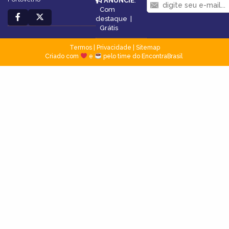
ANUNCIE
:
Com
destaque
|
Grátis
Termos
|
Privacidade
|
Sitemap
Criado com
e
pelo time do EncontraBrasil