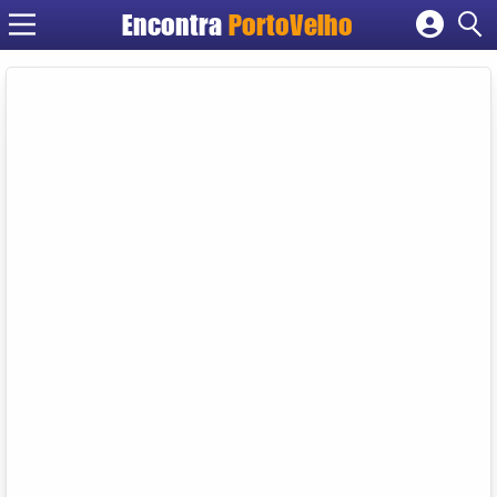
Encontra
PortoVelho
Cadastrar empresa
Fazer login
Criar conta