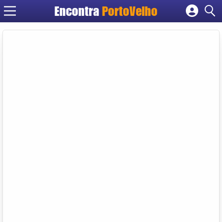
Encontra
PortoVelho
Cadastrar empresa
Fazer login
Criar conta