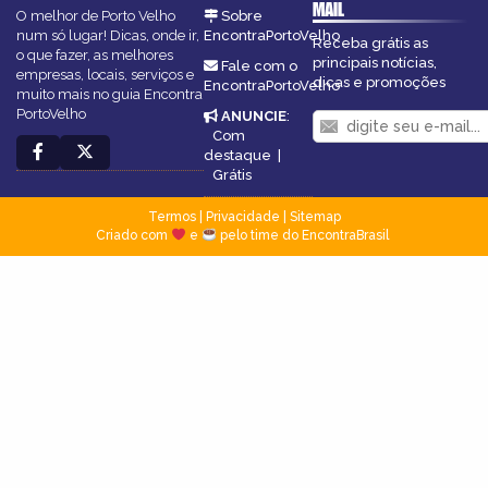
MAIL
O melhor de Porto Velho
Sobre
num só lugar! Dicas, onde ir,
EncontraPortoVelho
Receba grátis as
o que fazer, as melhores
principais notícias,
Fale com o
empresas, locais, serviços e
dicas e promoções
EncontraPortoVelho
muito mais no guia Encontra
PortoVelho
ANUNCIE
:
Com
destaque
|
Grátis
Termos
|
Privacidade
|
Sitemap
Criado com
e
pelo time do EncontraBrasil