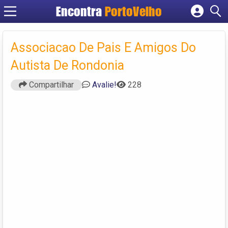
Encontra
PortoVelho
Cadastrar empresa
Fazer login
Associacao De Pais E Amigos Do
Criar conta
Autista De Rondonia
Compartilhar
Avalie!
228