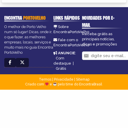
ENCONTRA
PORTOVELHO
LINKS RÁPIDOS
NOVIDADES POR E-
MAIL
O melhor de Porto Velho
Sobre
num só lugar! Dicas, onde ir,
EncontraPortoVelho
Receba grátis as
o que fazer, as melhores
principais notícias,
Fale com o
empresas, locais, serviços e
dicas e promoções
EncontraPortoVelho
muito mais no guia Encontra
PortoVelho
ANUNCIE
:
Com
destaque
|
Grátis
Termos
|
Privacidade
|
Sitemap
Criado com
e
pelo time do EncontraBrasil