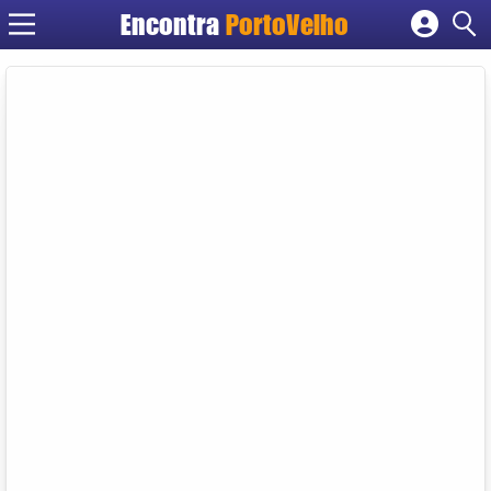
Encontra
PortoVelho
Cadastrar empresa
Fazer login
Criar conta