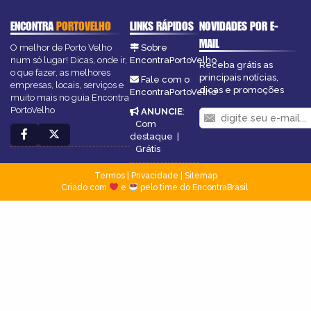
ENCONTRA
PORTOVELHO
LINKS RÁPIDOS
NOVIDADES POR E-
MAIL
O melhor de Porto Velho
Sobre
num só lugar! Dicas, onde ir,
EncontraPortoVelho
Receba grátis as
o que fazer, as melhores
principais notícias,
Fale com o
empresas, locais, serviços e
dicas e promoções
EncontraPortoVelho
muito mais no guia Encontra
PortoVelho
ANUNCIE
:
Com
destaque
|
Grátis
Termos
|
Privacidade
|
Sitemap
Criado com
e
pelo time do EncontraBrasil