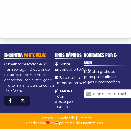
ENCONTRA
PORTOVELHO
LINKS RÁPIDOS
NOVIDADES POR E-
MAIL
O melhor de Porto Velho
Sobre
num só lugar! Dicas, onde ir,
EncontraPortoVelho
Receba grátis as
o que fazer, as melhores
principais notícias,
Fale com o
empresas, locais, serviços e
dicas e promoções
EncontraPortoVelho
muito mais no guia Encontra
PortoVelho
ANUNCIE
:
Com
destaque
|
Grátis
Termos
|
Privacidade
|
Sitemap
Criado com
e
pelo time do EncontraBrasil