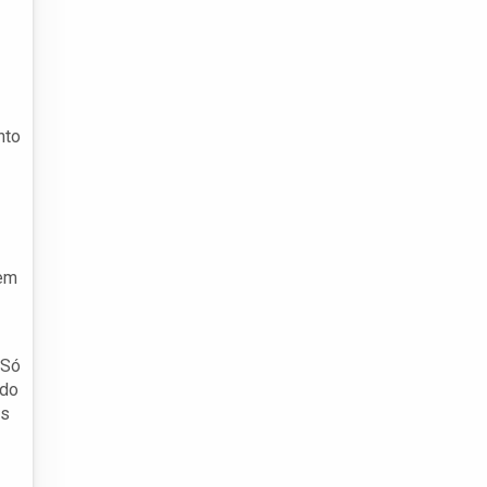
nto
bem
“Só
ndo
os