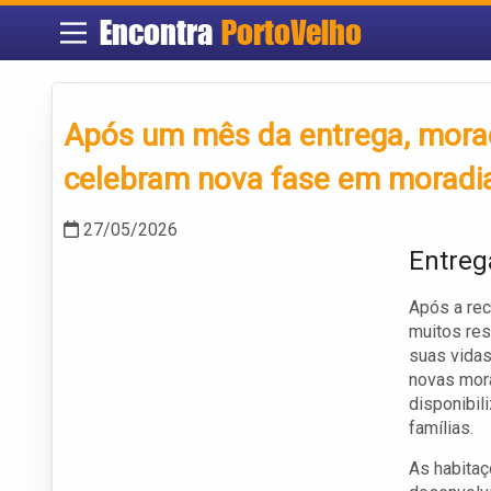
Encontra
PortoVelho
Após um mês da entrega, morad
celebram nova fase em moradia
27/05/2026
Entreg
Após a rec
muitos res
suas vidas
novas mor
disponibil
famílias.
As habitaç