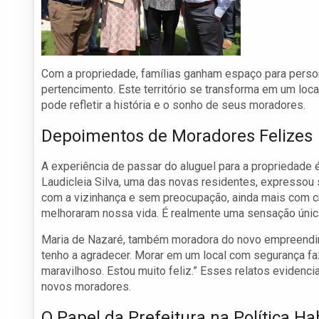
Com a propriedade, famílias ganham espaço para perso
pertencimento. Este território se transforma em um loc
pode refletir a história e o sonho de seus moradores.
Depoimentos de Moradores Felizes
A experiência de passar do aluguel para a propriedade 
Laudicleia Silva, uma das novas residentes, expressou
com a vizinhança e sem preocupação, ainda mais com cr
melhoraram nossa vida. É realmente uma sensação únic
Maria de Nazaré, também moradora do novo empreendim
tenho a agradecer. Morar em um local com segurança faz
maravilhoso. Estou muito feliz.” Esses relatos evidenc
novos moradores.
O Papel da Prefeitura na Política Ha