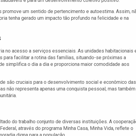
 saudáveis e para um desenvolvimento coletivo positivo.
os promove um sentido de pertencimento e autoestima. Assim, n
ria tenha gerado um impacto tão profundo na felicidade e na
s
oria no acesso a serviços essenciais. As unidades habitacionais
para facilitar a rotina das famílias, situando-se próximas a
de simplifica o dia a dia e proporciona maior comodidade aos
de são cruciais para o desenvolvimento social e econômico das
dias não representa apenas uma conquista pessoal, mas também
nitária.
tado do trabalho conjunto de diversas instituições. A cooperaçã
 Federal, através do programa Minha Casa, Minha Vida, reflete o
oradia digna para a população.