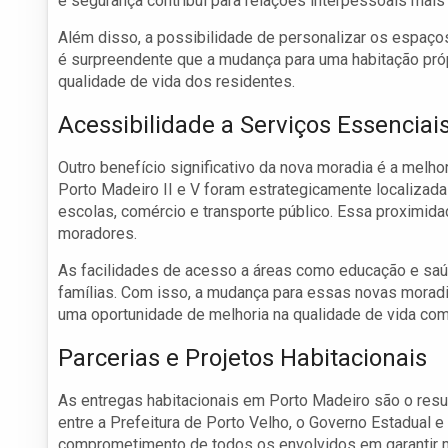
e segurança contribui para relações interpessoais mais
Além disso, a possibilidade de personalizar os espaç
é surpreendente que a mudança para uma habitação próp
qualidade de vida dos residentes.
Acessibilidade a Serviços Essenciai
Outro benefício significativo da nova moradia é a melh
Porto Madeiro II e V foram estrategicamente localizadas 
escolas, comércio e transporte público. Essa proximida
moradores.
As facilidades de acesso a áreas como educação e saú
famílias. Com isso, a mudança para essas novas mora
uma oportunidade de melhoria na qualidade de vida comu
Parcerias e Projetos Habitacionais
As entregas habitacionais em Porto Madeiro são o resul
entre a Prefeitura de Porto Velho, o Governo Estadual e
comprometimento de todos os envolvidos em garantir m