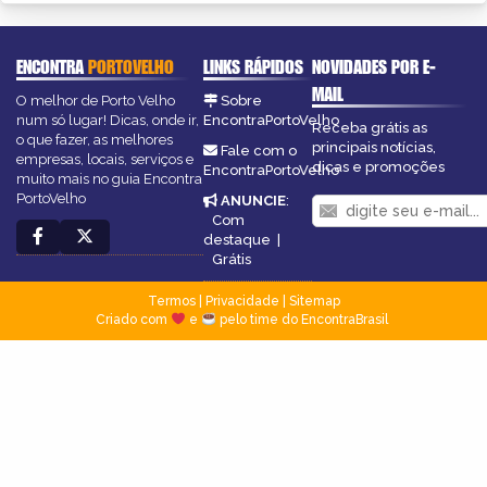
ENCONTRA
PORTOVELHO
LINKS RÁPIDOS
NOVIDADES POR E-
MAIL
O melhor de Porto Velho
Sobre
num só lugar! Dicas, onde ir,
EncontraPortoVelho
Receba grátis as
o que fazer, as melhores
principais notícias,
Fale com o
empresas, locais, serviços e
dicas e promoções
EncontraPortoVelho
muito mais no guia Encontra
PortoVelho
ANUNCIE
:
Com
destaque
|
Grátis
Termos
|
Privacidade
|
Sitemap
Criado com
e
pelo time do EncontraBrasil