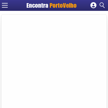
Encontra
PortoVelho
Cadastrar empresa
Fazer login
Criar conta