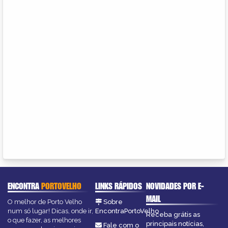
ENCONTRA
PORTOVELHO
LINKS RÁPIDOS
NOVIDADES POR E-
MAIL
O melhor de Porto Velho
Sobre
num só lugar! Dicas, onde ir,
EncontraPortoVelho
Receba grátis as
o que fazer, as melhores
principais notícias,
Fale com o