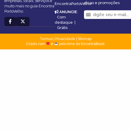
empresas, locais, serviços e
dicas e promoções
EncontraPortoVelho
muito mais no guia Encontra
PortoVelho
ANUNCIE
:
Com
destaque
|
Grátis
Termos
|
Privacidade
|
Sitemap
Criado com
e
pelo time do EncontraBrasil