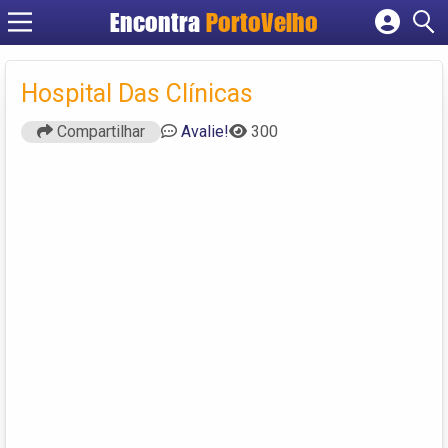
Encontra
PortoVelho
Cadastrar empresa
Fazer login
Hospital Das Clínicas
Criar conta
Compartilhar
Avalie!
300