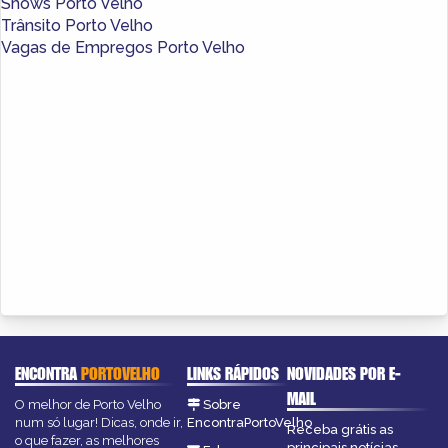
Shows Porto Velho
Trânsito Porto Velho
Vagas de Empregos Porto Velho
ENCONTRA
PORTOVELHO
LINKS RÁPIDOS
NOVIDADES POR E-
MAIL
O melhor de Porto Velho
Sobre
num só lugar! Dicas, onde ir,
EncontraPortoVelho
Receba grátis as
o que fazer, as melhores
principais notícias,