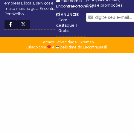
Fale com o
empresas, locais, serviços e
dicas e promoções
EncontraPortoVelho
muito mais no guia Encontra
PortoVelho
ANUNCIE
:
Com
destaque
|
Grátis
Termos
|
Privacidade
|
Sitemap
Criado com
e
pelo time do EncontraBrasil