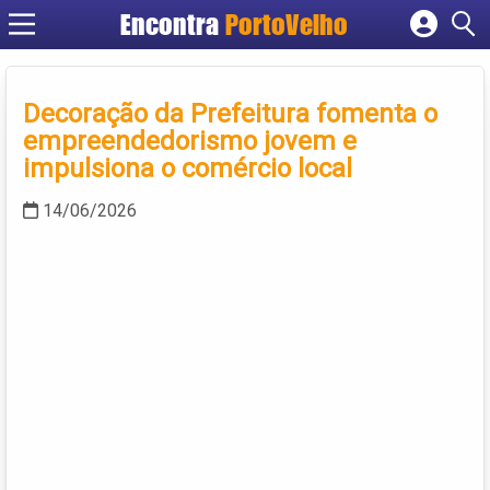
Encontra
PortoVelho
Cadastrar empresa
Fazer login
Decoração da Prefeitura fomenta o
Criar conta
empreendedorismo jovem e
impulsiona o comércio local
14/06/2026