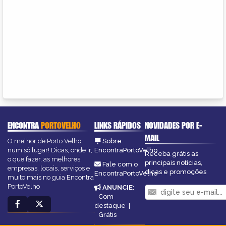
ENCONTRA
PORTOVELHO
LINKS RÁPIDOS
NOVIDADES POR E-
MAIL
O melhor de Porto Velho
Sobre
num só lugar! Dicas, onde ir,
EncontraPortoVelho
Receba grátis as
o que fazer, as melhores
principais notícias,
Fale com o
empresas, locais, serviços e
dicas e promoções
EncontraPortoVelho
muito mais no guia Encontra
PortoVelho
ANUNCIE
:
Com
destaque
|
Grátis