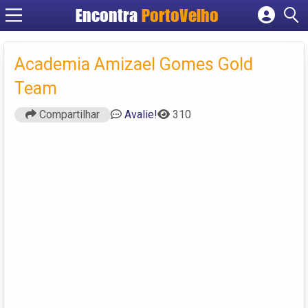
Encontra
PortoVelho
Cadastrar empresa
Fazer login
Academia Amizael Gomes Gold
Criar conta
Team
Compartilhar
Avalie!
310