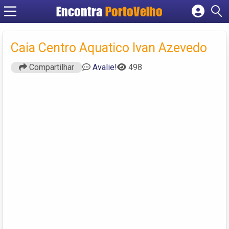
Encontra
PortoVelho
Cadastrar empresa
Fazer login
Caia Centro Aquatico Ivan Azevedo
Criar conta
Compartilhar
Avalie!
498