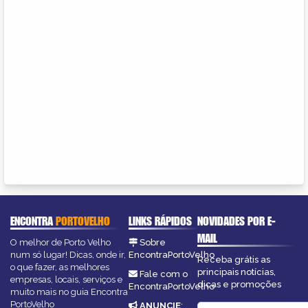
ENCONTRA
PORTOVELHO
LINKS RÁPIDOS
NOVIDADES POR E-
MAIL
O melhor de Porto Velho
Sobre
num só lugar! Dicas, onde ir,
EncontraPortoVelho
Receba grátis as
o que fazer, as melhores
principais notícias,
Fale com o
empresas, locais, serviços e
dicas e promoções
EncontraPortoVelho
muito mais no guia Encontra
PortoVelho
ANUNCIE
: