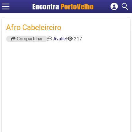
Encontra
PortoVelho
Cadastrar empresa
Fazer login
Afro Cabeleireiro
Criar conta
Compartilhar
Avalie!
217