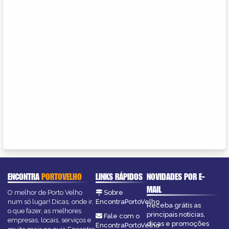
ENCONTRA
PORTOVELHO
LINKS RÁPIDOS
NOVIDADES POR E-
MAIL
O melhor de Porto Velho
Sobre
num só lugar! Dicas, onde ir,
EncontraPortoVelho
Receba grátis as
o que fazer, as melhores
principais notícias,
Fale com o
empresas, locais, serviços e
dicas e promoções
EncontraPortoVelho