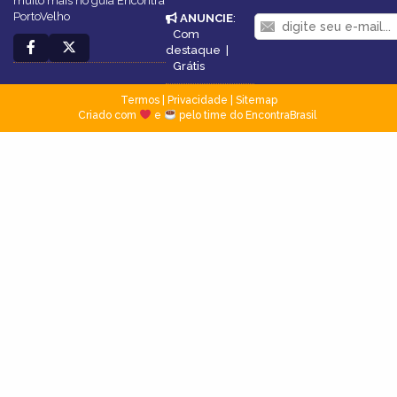
muito mais no guia Encontra
PortoVelho
ANUNCIE
:
Com
destaque
|
Grátis
Termos
|
Privacidade
|
Sitemap
Criado com
e
pelo time do EncontraBrasil