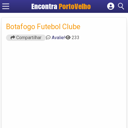
Encontra
PortoVelho
Cadastrar empresa
Fazer login
Botafogo Futebol Clube
Criar conta
Compartilhar
Avalie!
233