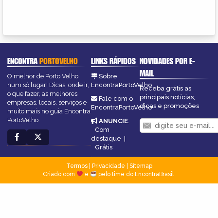
ENCONTRA
PORTOVELHO
LINKS RÁPIDOS
NOVIDADES POR E-
MAIL
O melhor de Porto Velho
Sobre
num só lugar! Dicas, onde ir,
EncontraPortoVelho
Receba grátis as
o que fazer, as melhores
principais notícias,
Fale com o
empresas, locais, serviços e
dicas e promoções
EncontraPortoVelho
muito mais no guia Encontra
PortoVelho
ANUNCIE
:
Com
destaque
|
Grátis
Termos
|
Privacidade
|
Sitemap
Criado com
e
pelo time do EncontraBrasil