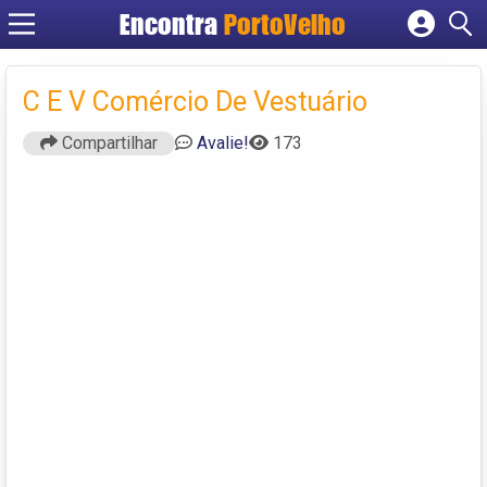
Encontra
PortoVelho
Cadastrar empresa
Fazer login
C E V Comércio De Vestuário
Criar conta
Compartilhar
Avalie!
173