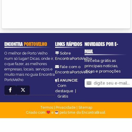
ENCONTRA
PORTOVELHO
LINKS RÁPIDOS
NOVIDADES POR E-
MAIL
O melhor de Porto Velho
Sobre
num só lugar! Dicas, onde ir,
EncontraPortoVelho
Receba grátis as
o que fazer, as melhores
principais notícias,
Fale com o
empresas, locais, serviços e
dicas e promoções
EncontraPortoVelho
muito mais no guia Encontra
PortoVelho
ANUNCIE
:
Com
destaque
|
Grátis
Termos
|
Privacidade
|
Sitemap
Criado com
e
pelo time do EncontraBrasil