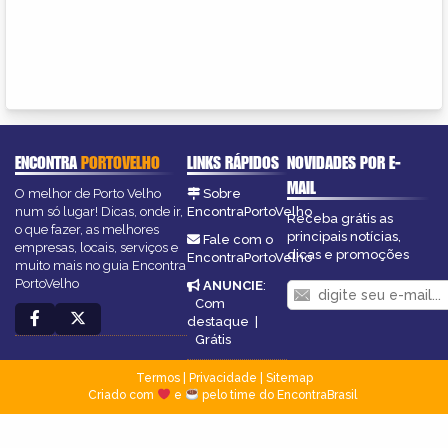
ENCONTRA
PORTOVELHO
LINKS RÁPIDOS
NOVIDADES POR E-
MAIL
O melhor de Porto Velho
Sobre
num só lugar! Dicas, onde ir,
EncontraPortoVelho
Receba grátis as
o que fazer, as melhores
principais notícias,
Fale com o
empresas, locais, serviços e
dicas e promoções
EncontraPortoVelho
muito mais no guia Encontra
PortoVelho
ANUNCIE
:
Com
destaque
|
Grátis
Termos
|
Privacidade
|
Sitemap
Criado com
e
pelo time do EncontraBrasil