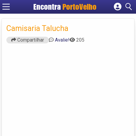
Encontra
PortoVelho
Cadastrar empresa
Fazer login
Camisaria Talucha
Criar conta
Compartilhar
Avalie!
205