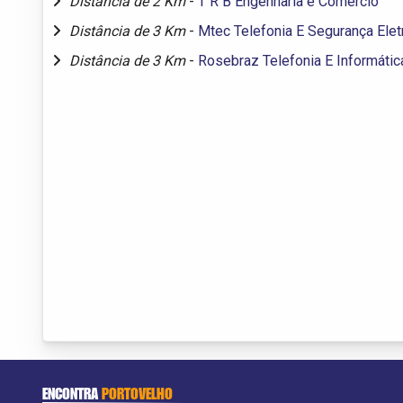
Distância de 2 Km
-
T R B Engenharia e Comercio
Distância de 3 Km
-
Mtec Telefonia E Segurança Elet
Distância de 3 Km
-
Rosebraz Telefonia E Informátic
ENCONTRA
PORTOVELHO