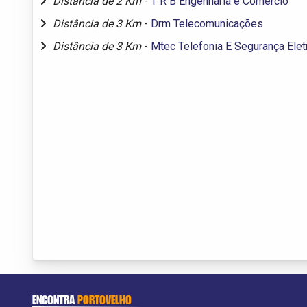
Distância de 2 Km
-
T R B Engenharia e Comercio
Distância de 3 Km
-
Drm Telecomunicações
Distância de 3 Km
-
Mtec Telefonia E Segurança Elet
ENCONTRA
PORTOVELHO