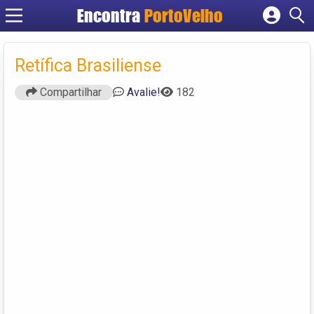
Encontra
PortoVelho
Cadastrar empresa
Fazer login
Retífica Brasiliense
Criar conta
Compartilhar
Avalie!
182