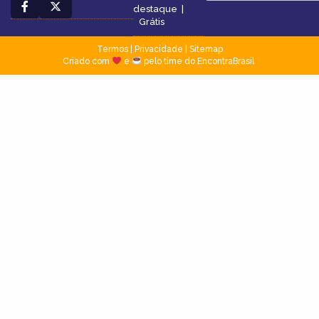
destaque
|
Grátis
Termos
|
Privacidade
|
Sitemap
Criado com
e
pelo time do EncontraBrasil