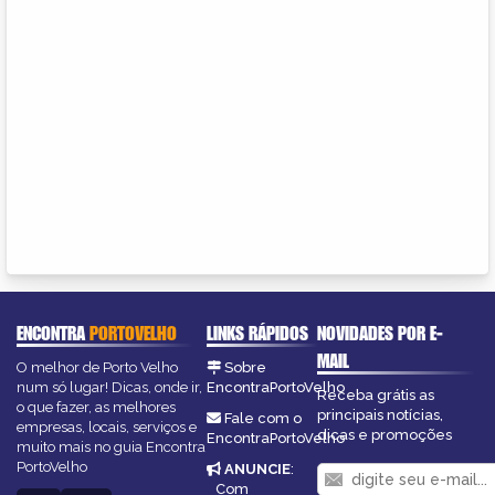
ENCONTRA
PORTOVELHO
LINKS RÁPIDOS
NOVIDADES POR E-
MAIL
O melhor de Porto Velho
Sobre
num só lugar! Dicas, onde ir,
EncontraPortoVelho
Receba grátis as
o que fazer, as melhores
principais notícias,
Fale com o
empresas, locais, serviços e
dicas e promoções
EncontraPortoVelho
muito mais no guia Encontra
PortoVelho
ANUNCIE
:
Com