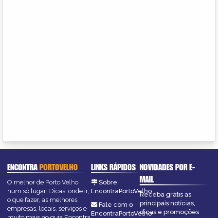
ENCONTRA
PORTOVELHO
LINKS RÁPIDOS
NOVIDADES POR E-
MAIL
O melhor de Porto Velho
Sobre
num só lugar! Dicas, onde ir,
EncontraPortoVelho
Receba grátis as
o que fazer, as melhores
principais notícias,
Fale com o
empresas, locais, serviços e
dicas e promoções
EncontraPortoVelho
muito mais no guia Encontra