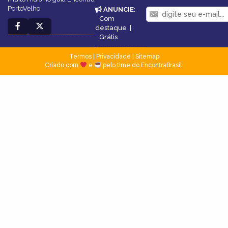
PortoVelho
ANUNCIE
:
Com
destaque
|
Grátis
Termos
|
Privacidade
|
Sitemap
Criado com
e
pelo time do EncontraBrasil