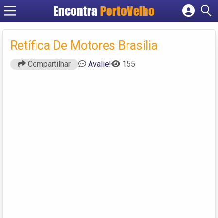
Encontra
PortoVelho
Cadastrar empresa
Fazer login
Retífica De Motores Brasília
Criar conta
Compartilhar
Avalie!
155