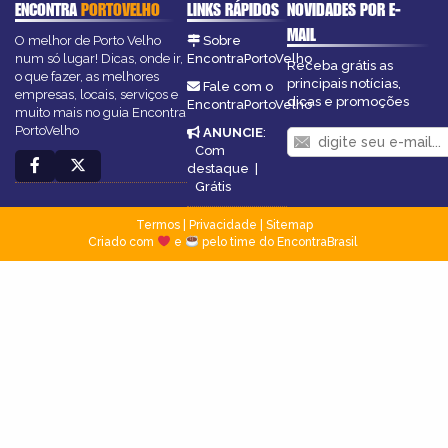
ENCONTRA
PORTOVELHO
LINKS RÁPIDOS
NOVIDADES POR E-
MAIL
O melhor de Porto Velho
Sobre
num só lugar! Dicas, onde ir,
EncontraPortoVelho
Receba grátis as
o que fazer, as melhores
principais notícias,
Fale com o
empresas, locais, serviços e
dicas e promoções
EncontraPortoVelho
muito mais no guia Encontra
PortoVelho
ANUNCIE
:
Com
destaque
|
Grátis
Termos
|
Privacidade
|
Sitemap
Criado com
e
pelo time do EncontraBrasil