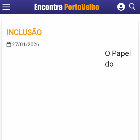
Encontra
PortoVelho
Cadastrar empresa
Fazer login
INCLUSÃO
Criar conta
27/01/2026
O Papel
do