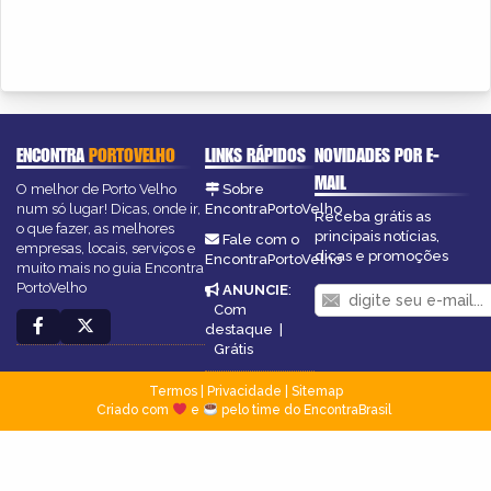
ENCONTRA
PORTOVELHO
LINKS RÁPIDOS
NOVIDADES POR E-
MAIL
O melhor de Porto Velho
Sobre
num só lugar! Dicas, onde ir,
EncontraPortoVelho
Receba grátis as
o que fazer, as melhores
principais notícias,
Fale com o
empresas, locais, serviços e
dicas e promoções
EncontraPortoVelho
muito mais no guia Encontra
PortoVelho
ANUNCIE
:
Com
destaque
|
Grátis
Termos
|
Privacidade
|
Sitemap
Criado com
e
pelo time do EncontraBrasil