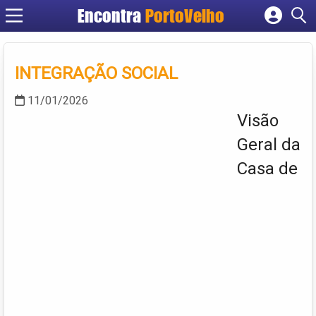
Encontra
PortoVelho
Cadastrar empresa
Fazer login
INTEGRAÇÃO SOCIAL
Criar conta
11/01/2026
Visão
Geral da
Casa de