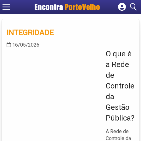
Encontra
PortoVelho
Cadastrar empresa
Fazer login
INTEGRIDADE
Criar conta
16/05/2026
O que é
a Rede
de
Controle
da
Gestão
Pública?
A Rede de
Controle da