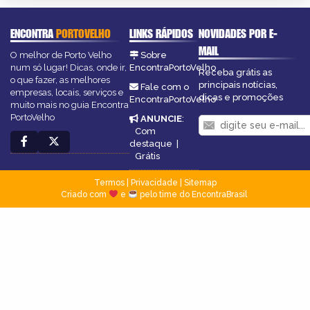
ENCONTRA
PORTOVELHO
LINKS RÁPIDOS
NOVIDADES POR E-
MAIL
O melhor de Porto Velho
Sobre
num só lugar! Dicas, onde ir,
EncontraPortoVelho
Receba grátis as
o que fazer, as melhores
principais notícias,
Fale com o
empresas, locais, serviços e
dicas e promoções
EncontraPortoVelho
muito mais no guia Encontra
PortoVelho
ANUNCIE
:
Com
destaque
|
Grátis
Termos
|
Privacidade
|
Sitemap
Criado com
e
pelo time do EncontraBrasil