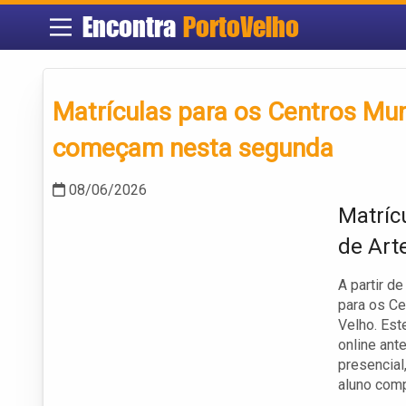
Encontra
PortoVelho
Matrículas para os Centros Muni
começam nesta segunda
08/06/2026
Matríc
de Art
A partir d
para os Ce
Velho. Est
online ant
presencial
aluno comp