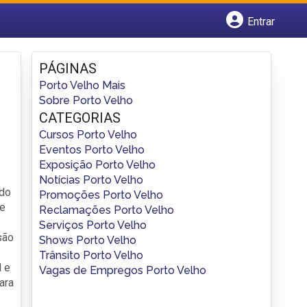
Entrar
Cadastrar empresa
Fazer login
PÁGINAS
Criar conta
Porto Velho Mais
Sobre Porto Velho
CATEGORIAS
Cursos Porto Velho
Eventos Porto Velho
Exposição Porto Velho
Notícias Porto Velho
 do
Promoções Porto Velho
re
Reclamações Porto Velho
Serviços Porto Velho
são
Shows Porto Velho
Trânsito Porto Velho
l e
Vagas de Empregos Porto Velho
ara