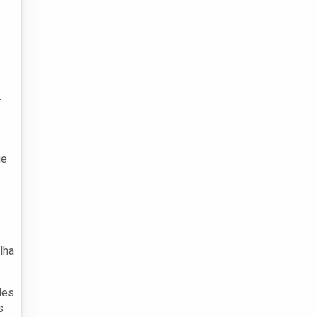
r
ue
lha
des
s