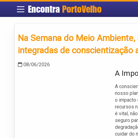
Encontra
PortoVelho
Na Semana do Meio Ambiente,
integradas de conscientização
08/06/2026
A Impo
A conscien
nosso plan
o impacto 
recursos n
é vital, n
seguro par
degradação
cuidar do 