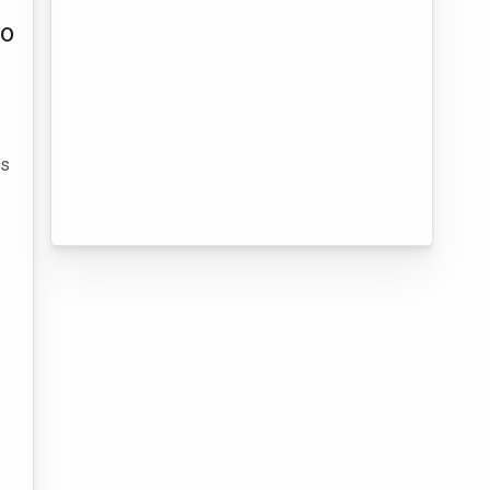
io
as