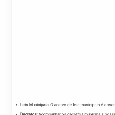
Leis Municipais:
O acervo de leis municipais é essen
Decretos:
Acompanhar os decretos municipais possib