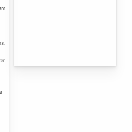
ram
os,
ter
ma