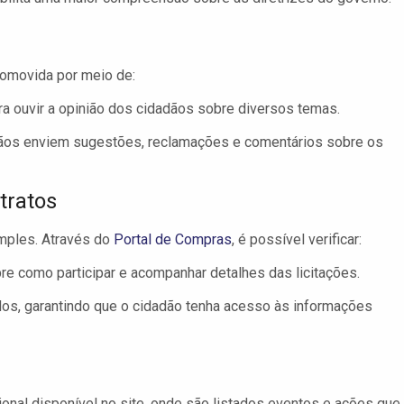
romovida por meio de:
ara ouvir a opinião dos cidadãos sobre diversos temas.
dãos enviem sugestões, reclamações e comentários sobre os
tratos
imples. Através do
Portal de Compras
, é possível verificar:
e como participar e acompanhar detalhes das licitações.
os, garantindo que o cidadão tenha acesso às informações
ional disponível no site, onde são listados eventos e ações que