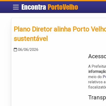
Encontra
PortoVelho
Plano Diretor alinha Porto Vel
sustentável
06/06/2026
Acesso
A Prefeitu
informaçã
meio do
P
relativos 
fiscalizató
Transp