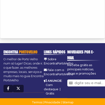
ENCONTRA
PORTOVELHO
LINKS RÁPIDOS
NOVIDADES POR E-
MAIL
O melhor de Porto Velho
Sobre
num só lugar! Dicas, onde ir,
EncontraPortoVelho
Receba grátis as
o que fazer, as melhores
principais notícias,
Fale com o
empresas, locais, serviços e
dicas e promoções
EncontraPortoVelho
muito mais no guia Encontra
PortoVelho
ANUNCIE
:
Com
destaque
|
Grátis
Termos
|
Privacidade
|
Sitemap