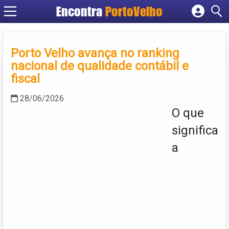
Encontra
PortoVelho
Cadastrar empresa
Fazer login
Porto Velho avança no ranking
Criar conta
nacional de qualidade contábil e
fiscal
28/06/2026
O que
significa
a