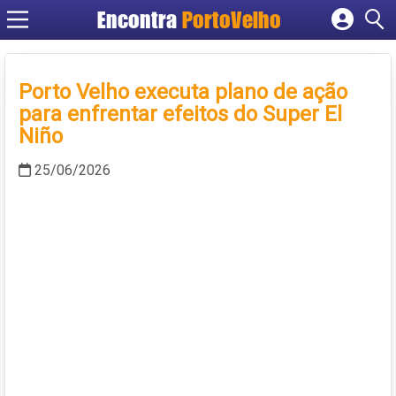
Encontra
PortoVelho
Cadastrar empresa
Fazer login
Porto Velho executa plano de ação
Criar conta
para enfrentar efeitos do Super El
Niño
25/06/2026