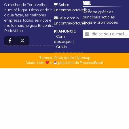
MAIL
O melhor de Porto Velho
Sobre
num só lugar! Dicas, onde ir,
EncontraPortoVelho
Receba grátis as
o que fazer, as melhores
principais notícias,
Fale com o
empresas, locais, serviços e
dicas e promoções
EncontraPortoVelho
muito mais no guia Encontra
PortoVelho
ANUNCIE
:
Com
destaque
|
Grátis
Termos
|
Privacidade
|
Sitemap
Criado com
e
pelo time do EncontraBrasil