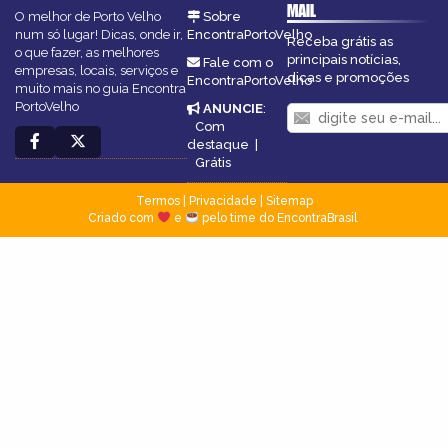
MAIL
O melhor de Porto Velho
Sobre
num só lugar! Dicas, onde ir,
EncontraPortoVelho
Receba grátis as
o que fazer, as melhores
principais notícias,
Fale com o
empresas, locais, serviços e
dicas e promoções
EncontraPortoVelho
muito mais no guia Encontra
PortoVelho
ANUNCIE
:
Com
destaque
|
Grátis
Termos
|
Privacidade
|
Sitemap
Criado com
e
pelo time do EncontraBrasil