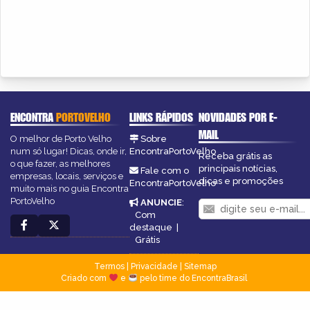
ENCONTRA
PORTOVELHO
LINKS RÁPIDOS
NOVIDADES POR E-
MAIL
O melhor de Porto Velho
Sobre
num só lugar! Dicas, onde ir,
EncontraPortoVelho
Receba grátis as
o que fazer, as melhores
principais notícias,
Fale com o
empresas, locais, serviços e
dicas e promoções
EncontraPortoVelho
muito mais no guia Encontra
PortoVelho
ANUNCIE
:
Com
destaque
|
Grátis
Termos
|
Privacidade
|
Sitemap
Criado com
e
pelo time do EncontraBrasil