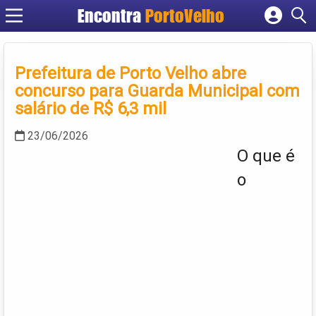
Encontra
PortoVelho
Cadastrar empresa
Fazer login
Prefeitura de Porto Velho abre
Criar conta
concurso para Guarda Municipal com
salário de R$ 6,3 mil
23/06/2026
O que é
o